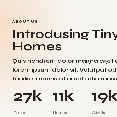
ABOUT US
Introdusing Tin
Homes
Quis hendrerit dolor magna eget 
lorem ipsum dolor sit. Volutpat od
facilisis mauris sit amet odio mass
27
k
11
k
19
Projects
Houses
Clients