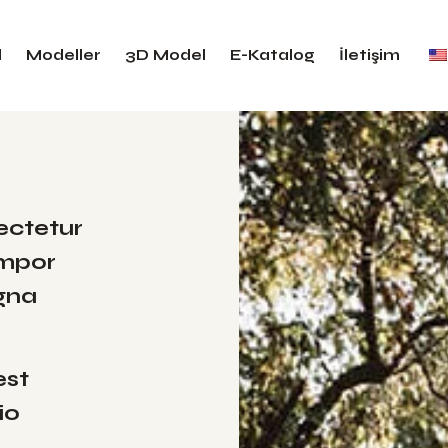
l
Modeller
3D Model
E-Katalog
İletişim
ectetur
empor
agna
est
io