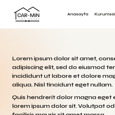
Anasayfa
Kurumsa
Lorem ipsum dolor sit amet, cons
adipiscing elit, sed do eiusmod t
incididunt ut labore et dolore m
aliqua. Nisl tincidunt eget nullam.
Quis hendrerit dolor magna eget 
lorem ipsum dolor sit. Volutpat od
facilisis mauris sit amet massa.