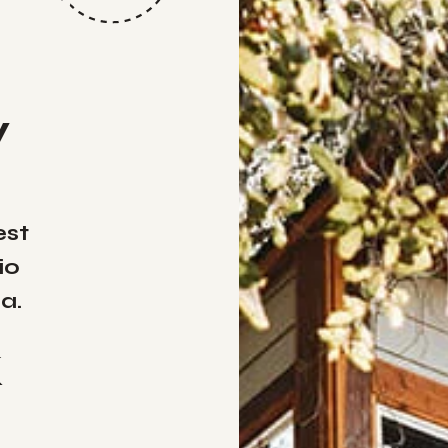
y
est
io
a.
k