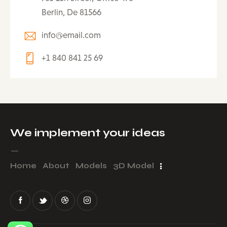
Berlin, De 81566
info@email.com
+1 840 841 25 69
We implement your ideas​
Ask a question!
_
Home
About
Models
3D Model