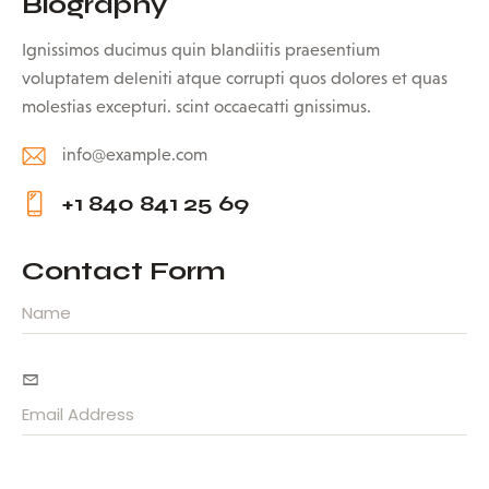
Biography
Ignissimos ducimus quin blandiitis praesentium
voluptatem deleniti atque corrupti quos dolores et quas
molestias excepturi. scint occaecatti gnissimus.
info@example.com
E-
+1 840 841 25 69
m
Ph
ail:
on
Contact Form
e: